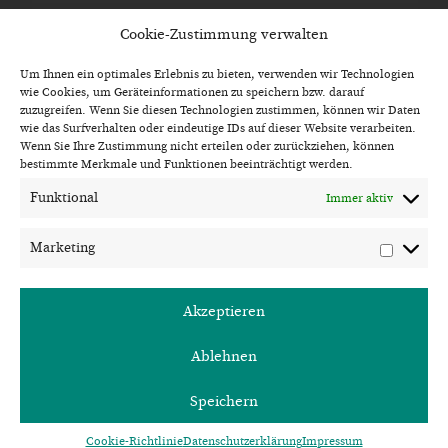
POST AN UNS
Cookie-Zustimmung verwalten
schreinereikolb.thurnau
@t-online.de
Um Ihnen ein optimales Erlebnis zu bieten, verwenden wir Technologien
wie Cookies, um Geräteinformationen zu speichern bzw. darauf
zuzugreifen. Wenn Sie diesen Technologien zustimmen, können wir Daten
wie das Surfverhalten oder eindeutige IDs auf dieser Website verarbeiten.
Wenn Sie Ihre Zustimmung nicht erteilen oder zurückziehen, können
bestimmte Merkmale und Funktionen beeinträchtigt werden.
Funktional
Immer aktiv
ÖFFNUNGSZEITEN
Marketing
Mo – Do 08.00 – 17.00 Uhr
Fr 08.00 – 12.00 Uhr und nach Vereinbarung
Akzeptieren
Ablehnen
FACEBOOK
Speichern
IMPRESSUM
DATENSCHUTZ
Cookie-Richtlinie
Datenschutzerklärung
Impressum