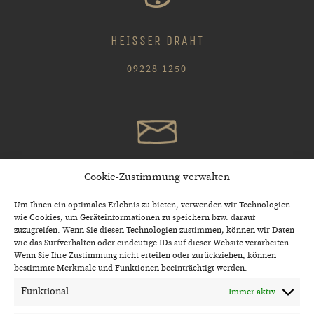
POST AN UNS
schreinereikolb.thurnau
@t-online.de
Cookie-Zustimmung verwalten
ÖFFNUNGSZEITEN
Um Ihnen ein optimales Erlebnis zu bieten, verwenden wir Technologien
wie Cookies, um Geräteinformationen zu speichern bzw. darauf
Mo – Do 08.00 – 17.00 Uhr
zuzugreifen. Wenn Sie diesen Technologien zustimmen, können wir Daten
Fr 08.00 – 12.00 Uhr und nach Vereinbarung
wie das Surfverhalten oder eindeutige IDs auf dieser Website verarbeiten.
Wenn Sie Ihre Zustimmung nicht erteilen oder zurückziehen, können
bestimmte Merkmale und Funktionen beeinträchtigt werden.
FACEBOOK
Funktional
Immer aktiv